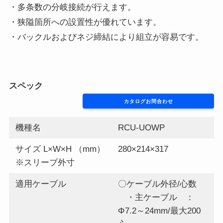
・多条数の分岐接続が行えます。
・狭隘箇所への設置性が優れています。
・バックルおよびネジ締結により組立が容易です。
スペック
カタログお問合わせ
機種名
RCU-UOWP
サイズ L×W×H （mm）
280×214×317
※スリーブ外寸
適用ケーブル
〇ケーブル外径/心数
・主ケーブル ：
Φ7.2～24mm/最大200