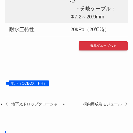
心
・分岐ケーブル：
Φ7.2～20.9mm
耐水圧特性
20kPa（20℃時）
製品グループへ
地下（CCBOX、HH）
地下光ドロップクロージャ
構内用成端モジュール